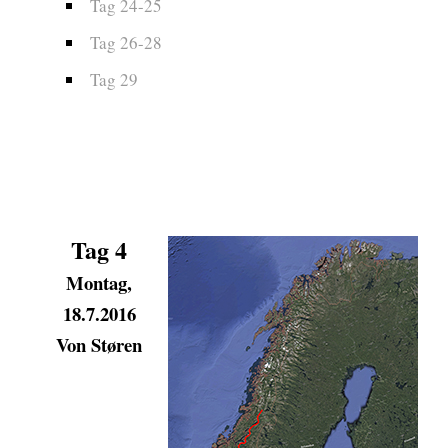
Tag 24-25
Tag 26-28
Tag 29
Tag 4
Montag,
18.7.2016
Von
St
øren