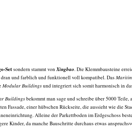
go-Set
sondern stammt von
Xingbao
. Die Klemmbausteine errei
 dran und farblich und funktionell voll kompatibel. Das
Mariti
ie
Modular Buildings
und integriert sich somit harmonisch in das
r Buildings
bekommt man sage und schreibe über 5000 Teile, al
nten Fassade, einer hübschen Rückseite, die aussieht wie die 
Inneneinrichtung. Alleine der Parkettboden im Erdgeschoss beste
üngere Kinder, da manche Bauschritte durchaus etwas anspruchsv