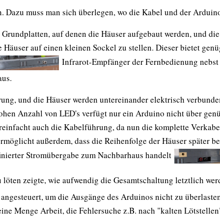
ein. Dazu muss man sich überlegen, wo die Kabel und der Arduin
Grundplatten, auf denen die Häuser aufgebaut werden, und die 
die Häuser auf einen kleinen Sockel zu stellen. Dieser bietet ge
Infrarot-Empfänger der Fernbedienung nebst 
aus.
ung, und die Häuser werden untereinander elektrisch verbunden
hohen Anzahl von LED's verfügt nur ein Arduino nicht über ge
ereinfacht auch die Kabelführung, da nun die komplette Verkab
rmöglicht außerdem, dass die Reihenfolge der Häuser später bel
finierter Stromübergabe zum Nachbarhaus handelt
zu löten zeigte, wie aufwendig die Gesamtschaltung letztlich we
ngesteuert, um die Ausgänge des Arduinos nicht zu überlasten. 
eine Menge Arbeit, die Fehlersuche z.B. nach "kalten Lötstellen