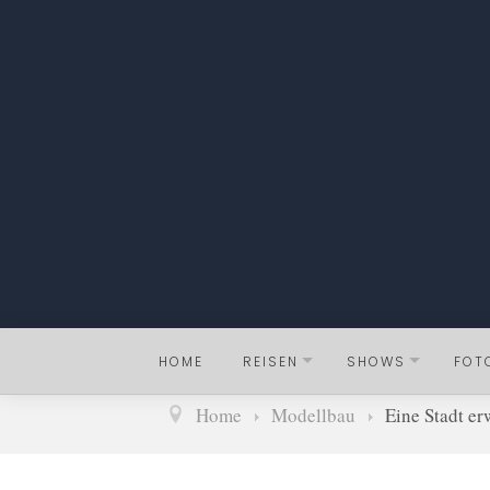
HOME
REISEN
SHOWS
FOT
Home
Modellbau
Eine Stadt er