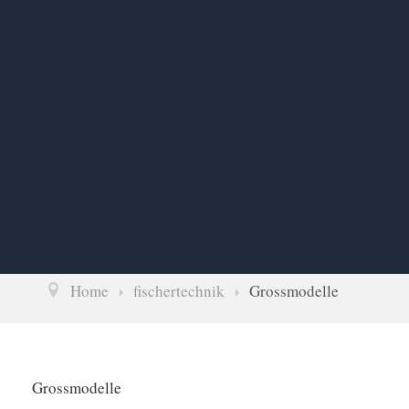
Home
fischertechnik
Grossmodelle
Grossmodelle